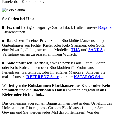
Panelenbau Konstruktion.
Sie finden bei Uns:
■ Fix und Fertig
einzigartige
Sauna Block Hütten, unsere
Ragana
Aussensaunen.
■ Bausätzen
für einer Privat Sauna Blockhütte (Aussensauna),
Gartenhäuser aus Fichte, Kiefer oder Kelo Stammen, oder Sogar
eine Privat Jagdhütte, stehen die Modellen
TIJA
und
SANDA
zu
Verfugung um an zu passen an Ihrem Wünsch.
■ Sonderwünsch Holzbau
, etwas Speziales aus
Fichte, Kiefer
oder Kelo Rohstammen oder Blockbohlen für Wohnhaus,
Ferienhaus, Gartenhaus, oder Ihr eigenes Mancave. Schauen Sie
mal auf unsere
REFERENZ Seite
oder der
KATALOG Seite
,
Wir fertigen die
Rohstammen Blockhäuser aus Kiefer oder Kelo
Stammen
und die
Blockbohlen Hauser
werden
hergestellt aus
Kiefer oder Fichtenholz.
Das Geheimnis von echten Baumstämmen liegt in dem Urgefühl des
Holzstammen. Ein eigenes - Custom Blockhaus - ist ein großer
Gewinn und Sie werden jedes Mal davon genießen! Von der