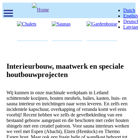
Skip
Dutch
to
English
main
Deutsc
content
Latvian
Chalets
Saunas
Gardenhouse
Interieurbouw, maatwerk en speciale
houtbouwprojecten
Wij kunnen in onze machinale werkplaats in Letland
schitterende kozijnen, houten meubels, balies, kasten, huis- en
sauna interieur en inrichtingen naar wens leveren. En zelfs een
incidentele kapschuur, overkapping of veranda komt wel eens
voorbij! Recent hebben we zelfs de gevelbekleding van een
bestaand gebouw aangepast en die beschoten met ceder houten
shingels met een creatief patroon. Voor sauna interieurs werken
we veel met Espen (Abachi), Elzen (Hemlock) en Thermo
Espen hout. Maar ook een fraaie balie of wandkast behoort tot