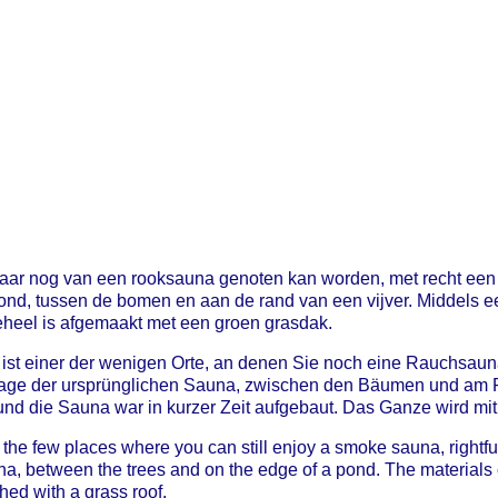
aar nog van een rooksauna genoten kan worden, met recht een s
ond, tussen de bomen en aan de rand van een vijver. Middels 
eheel is afgemaakt met een groen grasdak.
ist einer der wenigen Orte, an denen Sie noch eine Rauchsaun
 Lage der ursprünglichen Sauna, zwischen den Bäumen und am R
und die Sauna war in kurzer Zeit aufgebaut. Das Ganze wird mi
he few places where you can still enjoy a smoke sauna, rightful
na, between the trees and on the edge of a pond. The materials 
hed with a grass roof.