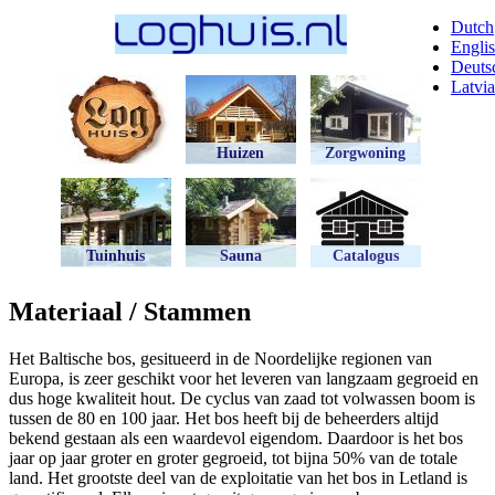
Overslaan
Dutch
en
Engli
naar
Deuts
de
Latvi
inhoud
gaan
Huizen
Zorgwoning
Tuinhuis
Sauna
Catalogus
Materiaal / Stammen
Het Baltische bos, gesitueerd in de Noordelijke regionen van
Europa, is zeer geschikt voor het leveren van langzaam gegroeid en
dus hoge kwaliteit hout. De cyclus van zaad tot volwassen boom is
tussen de 80 en 100 jaar. Het bos heeft bij de beheerders altijd
bekend gestaan als een waardevol eigendom. Daardoor is het bos
jaar op jaar groter en groter gegroeid, tot bijna 50% van de totale
land. Het grootste deel van de exploitatie van het bos in Letland is