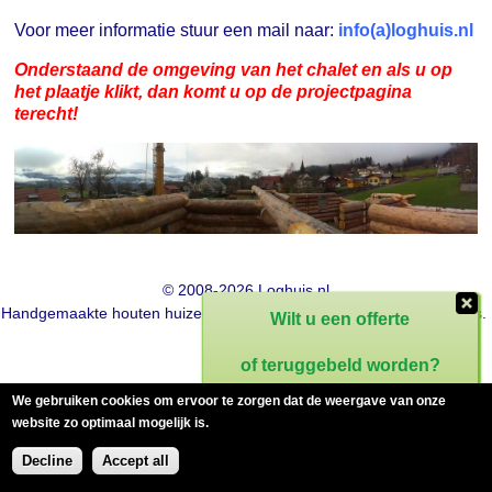
Voor meer informatie stuur een mail naar:
info(a)loghuis.nl
Onderstaand de omgeving van het chalet en als u op
het plaatje klikt, dan komt u op de projectpagina
terecht!
© 2008-2026 Loghuis.nl
Handgemaakte houten huizen voor woning, chalet, sauna en tuinhuis.
Wilt u een offerte
of teruggebeld worden?
We gebruiken cookies om ervoor te zorgen dat de weergave van onze
website zo optimaal mogelijk is.
Decline
Accept all