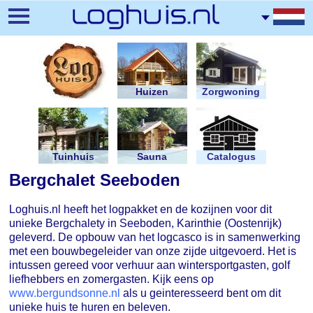
Overslaan
en
naar
de
inhoud
gaan
Huizen
Zorgwoning
Tuinhuis
Sauna
Catalogus
Bergchalet Seeboden
Loghuis.nl heeft het logpakket en de kozijnen voor dit
unieke Bergchalety in Seeboden, Karinthie (Oostenrijk)
geleverd. De opbouw van het logcasco is in samenwerking
met een bouwbegeleider van onze zijde uitgevoerd. Het is
intussen gereed voor verhuur aan wintersportgasten, golf
liefhebbers en zomergasten. Kijk eens op
www.bergundsonne.nl
als u geinteresseerd bent om dit
unieke huis te huren en beleven.