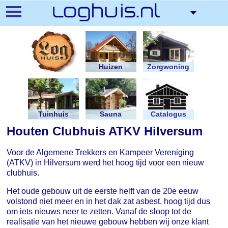
Overslaan
en
naar
de
inhoud
gaan
Huizen
Zorgwoning
Tuinhuis
Sauna
Catalogus
Houten Clubhuis ATKV Hilversum
Voor de Algemene Trekkers en Kampeer Vereniging
(ATKV) in Hilversum werd het hoog tijd voor een nieuw
clubhuis.
Het oude gebouw uit de eerste helft van de 20e eeuw
volstond niet meer en in het dak zat asbest, hoog tijd dus
om iets nieuws neer te zetten. Vanaf de sloop tot de
realisatie van het nieuwe gebouw hebben wij onze klant