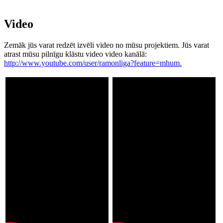
Video
Zemāk jūs varat redzēt izvēli video no mūsu projektiem. Jūs varat
atrast mūsu pilnīgu klāstu video video kanālā:
http://www.youtube.com/user/ramonliga?feature=mhum.