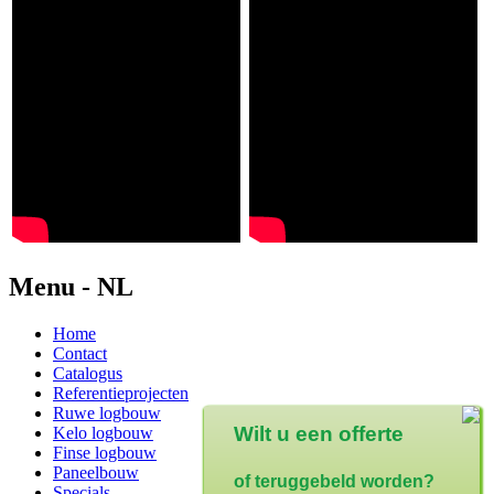
Menu - NL
Home
Contact
Catalogus
Referentieprojecten
Ruwe logbouw
Wilt u een offerte
Kelo logbouw
Finse logbouw
Paneelbouw
of teruggebeld worden?
Specials