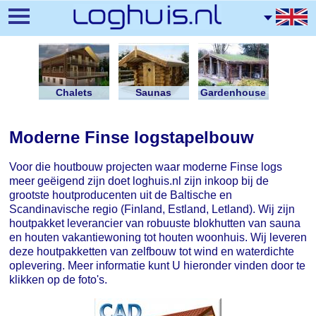
Skip
to
main
content
Chalets
Saunas
Gardenhouse
Moderne Finse logstapelbouw
Voor die houtbouw projecten waar moderne Finse logs
meer geëigend zijn doet loghuis.nl zijn inkoop bij de
grootste houtproducenten uit de Baltische en
Scandinavische regio (Finland, Estland, Letland). Wij zijn
houtpakket leverancier van robuuste blokhutten van sauna
en houten vakantiewoning tot houten woonhuis. Wij leveren
deze houtpakketten van zelfbouw tot wind en waterdichte
oplevering. Meer informatie kunt U hieronder vinden door te
klikken op de foto's.