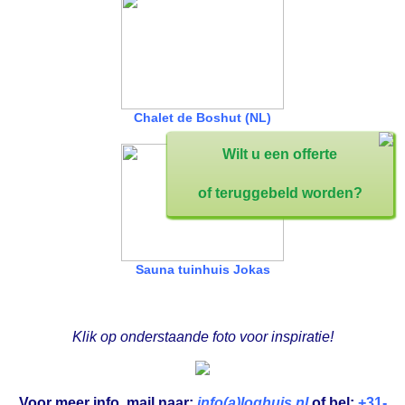
Chalet de Boshut (NL)
Wilt u een offerte
of teruggebeld worden?
Sauna tuinhuis Jokas
Klik op onderstaande foto voor inspiratie!
Voor meer info, mail naar:
info(a)loghuis.nl
of bel:
+31-